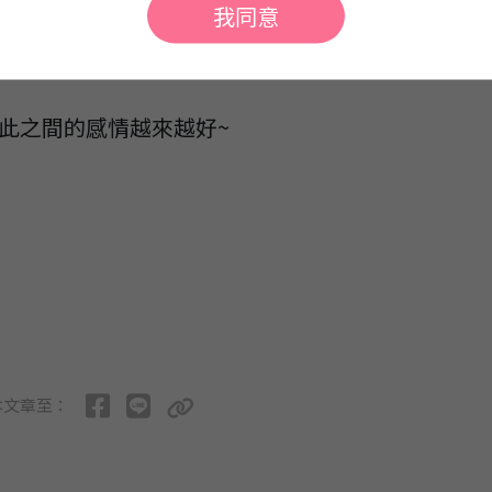
我同意
輩們都可以訓練如何跟夥伴們同心協力達到勝利
此之間的感情越來越好~
本文章至：