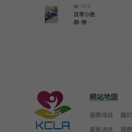
戰賽」等
1374
你來挑戰
日常小遊
戲-傳球
大考驗
網站地圖
服務項目
關
最新消息
服