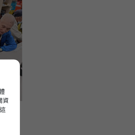
體
關資
這