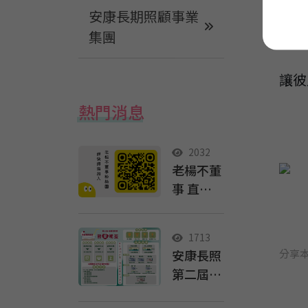
安康長期照顧事業
讓長
集團
讓彼
熱門消息
2032
老楊不董
事 直播
準備開播
拉~~
1713
安康長照
分享
第二屆
「減醣挑